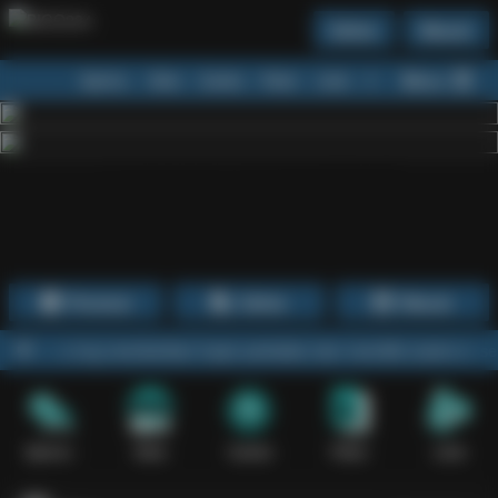
Daftar
Masuk
Menu
Beranda
Sports+
Slots
Casino
Poker
Lotto
Arcade
Fishing
1
2
3
4
5
6
7
8
9
10
11
12
13
14
15
Promosi
Daftar
Masuk
sering memberikan hujan perkalian dan memiliki customer service ya
Sports+
Slots
Casino
Poker
Lotto