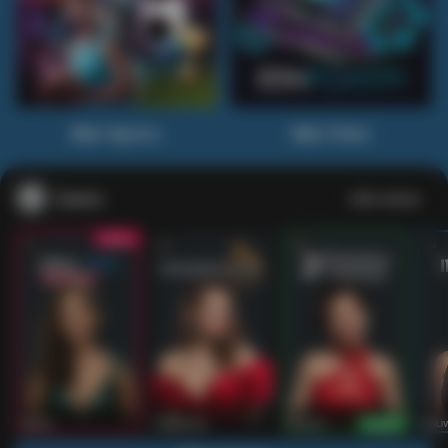
Main Sports+
Main Poker
Casino
Lihat semua
53
201
267
53
IDNLIVE
PragmaticPlay
Evolution
IDNLI