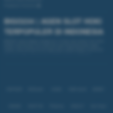
Pengaduan Konsumen
BIGO234 | AGEN SLOT HOKI
TERPOPULER DI INDONESIA
BIGO234 masuk kategori sebagai top 10 besar situs pelopor slot online
terbaik untuk bermain slot modal kecil bisa berpeluang besar dapat
maxwin. karna winrate rtp live tinggi selalu update dengan minimal bet
200 perak. Daftar sekarang dan mulailah bermain di BIGO234.
Baca lebih
Partner
IDNPOKER
IDNArcade
UboBet
SABA Sports
SBOBET
CMD368
NSOFT 88
TFGaming
IDNSLOT
Spin Royal