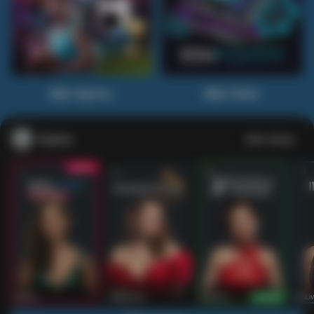
Main Sports+
Main Poker
Casino
Lihat semua
53
201
267
53
IDNLIVE
PragmaticPlay
Evolution
IDNLI