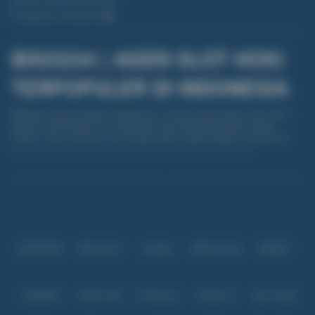
Pengaduan Konsumen
BIGO234 | AGEN SLOT HOKI
TERPOPULER DI INDONESIA
BIGO234 masuk kategori sebagai top 10 besar situs pelopor slot online
terbaik untuk bermain slot modal kecil bisa berpeluang besar dapat
maxwin. karna winrate rtp live tinggi selalu update dengan minimal bet
200 perak. Daftar sekarang dan mulailah bermain di BIGO234.
Baca lebih
Partner
IDNPOKER
IDNArcade
UboBet
SABA Sports
SBOBET
CMD368
NSOFT 88
TFGaming
IDNSLOT
Spin Royal