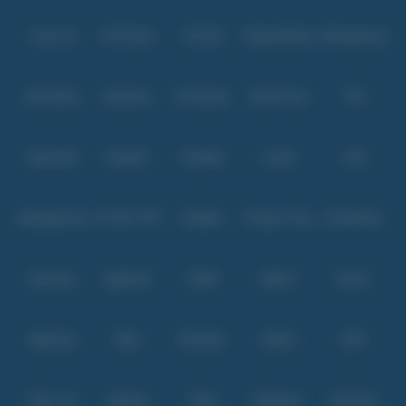
Level Up
Fat Panda
PG Soft
PragmaticPlay
Microgaming
Slot Mania
Habanero
5G Games
Nolimit City
TTG
Askmeslot
Playtech
PlayStar
Live22
CQ9
Spadegaming
PP 98% RTP
FastSpin
Penguin King
SimplePlay
Booming
Yggdrasil
GMW
BigPot
Reevo
Bgaming
BNG
RedTiger
NetEnt
BTG
Play'n Go
Apparat
Nsoft
Minigame
Evolution