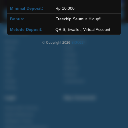
Minimal Deposit:
Rp 10,000
Main Lotto
Main Fishing
Bonus:
Freechip Seumur Hidup!!
Metode Deposit:
QRIS, Ewallet, Virtual Account
Quick Links
BIGO234
Beranda
Tentang Kami
© Copyright 2026
BIGO234
Sports+
Footer
Slots
Contact
Casino
Deposit
Poker
Withdraw
Lotto
Referral
Arcade
Leaderboard
Fishing
Legal
Stay Connected
Responsible Gaming
Syarat &Ketentuan
Kebijakan Privasi
Referral Syarat &Ketentuan