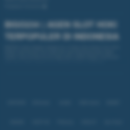
Pengaduan Konsumen
BIGO234 | AGEN SLOT HOKI
TERPOPULER DI INDONESIA
BIGO234 masuk kategori sebagai top 10 besar situs pelopor slot online
terbaik untuk bermain slot modal kecil bisa berpeluang besar dapat
maxwin. karna winrate rtp live tinggi selalu update dengan minimal bet
200 perak. Daftar sekarang dan mulailah bermain di BIGO234.
Baca lebih
Partner
IDNPOKER
IDNArcade
UboBet
SABA Sports
SBOBET
CMD368
NSOFT 88
TFGaming
IDNSLOT
Spin Royal