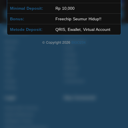
Minimal Deposit:
Rp 10,000
Main Lotto
Main Fishing
Bonus:
Freechip Seumur Hidup!!
Metode Deposit:
QRIS, Ewallet, Virtual Account
Quick Links
BIGO234
Beranda
Tentang Kami
© Copyright 2026
BIGO234
Sports+
Footer
Slots
Contact
Casino
Deposit
Poker
Withdraw
Lotto
Referral
Arcade
Leaderboard
Fishing
Legal
Stay Connected
Responsible Gaming
Syarat &Ketentuan
Kebijakan Privasi
Referral Syarat &Ketentuan