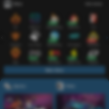
Slots
Lihat semua
Hot
IDNSLOT
PragmaticPlay
Habanero
TTG
Exclusive
Fat Panda
Microgaming
5G Games
Askmeslot
New
PG Soft
Slot Mania
Nolimit City
Playtech
Main Slots
Sports+
Poker