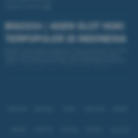
Pengaduan Konsumen
BIGO234 | AGEN SLOT HOKI
TERPOPULER DI INDONESIA
BIGO234 masuk kategori sebagai top 10 besar situs pelopor slot online
terbaik untuk bermain slot modal kecil bisa berpeluang besar dapat
maxwin. karna winrate rtp live tinggi selalu update dengan minimal bet
200 perak. Daftar sekarang dan mulailah bermain di BIGO234.
Baca lebih
Partner
IDNPOKER
IDNArcade
UboBet
SABA Sports
SBOBET
CMD368
NSOFT 88
TFGaming
IDNSLOT
Spin Royal