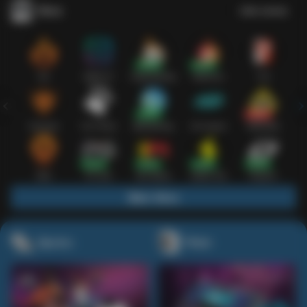
Slots
Lihat semua
Hot
IDNSLOT
PragmaticPlay
Habanero
TTG
Exclusive
Fat Panda
Microgaming
5G Games
Askmeslot
New
PG Soft
Slot Mania
Nolimit City
Playtech
Main Slots
Sports+
Poker