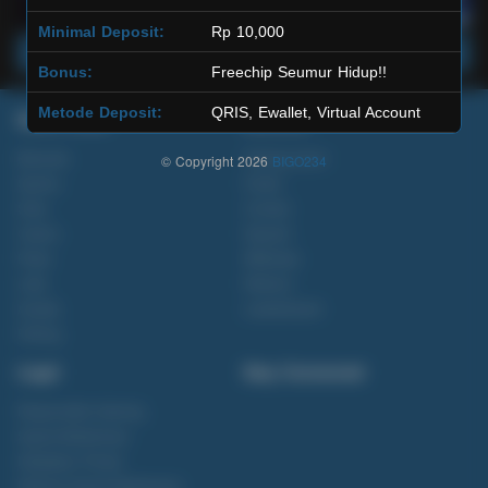
Minimal Deposit:
Rp 10,000
Main Lotto
Main Fishing
Bonus:
Freechip Seumur Hidup!!
Metode Deposit:
QRIS, Ewallet, Virtual Account
Quick Links
BIGO234
Beranda
Tentang Kami
© Copyright 2026
BIGO234
Sports+
Footer
Slots
Contact
Casino
Deposit
Poker
Withdraw
Lotto
Referral
Arcade
Leaderboard
Fishing
Legal
Stay Connected
Responsible Gaming
Syarat &Ketentuan
Kebijakan Privasi
Referral Syarat &Ketentuan