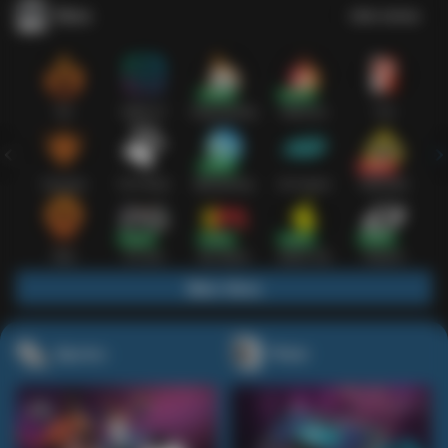
Slots
Lihat semua
Hot
IDNSLOT
PragmaticPlay
Habanero
TTG
Exclusive
Fat Panda
Microgaming
5G Games
Askmeslot
New
PG Soft
Slot Mania
Nolimit City
Playtech
Main Slots
Sports+
Poker