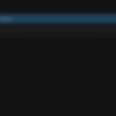
Promosi
1
2
3
4
5
6
7
8
9
10
11
12
13
14
15