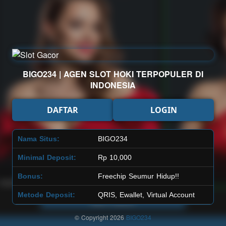
BIGO234 | AGEN SLOT HOKI TERPOPULER DI
INDONESIA
DAFTAR
LOGIN
Nama Situs:
BIGO234
Minimal Deposit:
Rp 10,000
Bonus:
Freechip Seumur Hidup!!
PragmaticPlay
Evolution
Metode Deposit:
QRIS, Ewallet, Virtual Account
Main Casino
© Copyright 2026
BIGO234