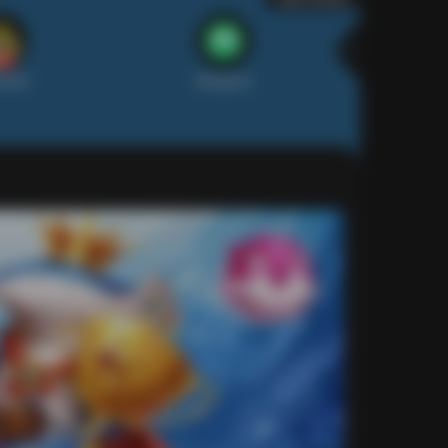
eslot
Minigame
Micro