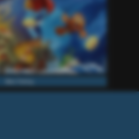
Main Fishing