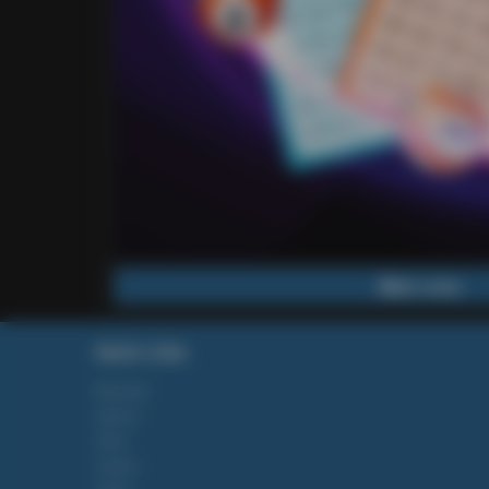
Main Lotto
Quick Links
Beranda
Sports+
Slots
Casino