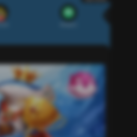
eslot
Minigame
Micro