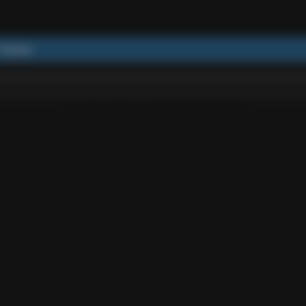
Promosi
1
2
3
4
5
6
7
8
9
10
11
12
13
14
15