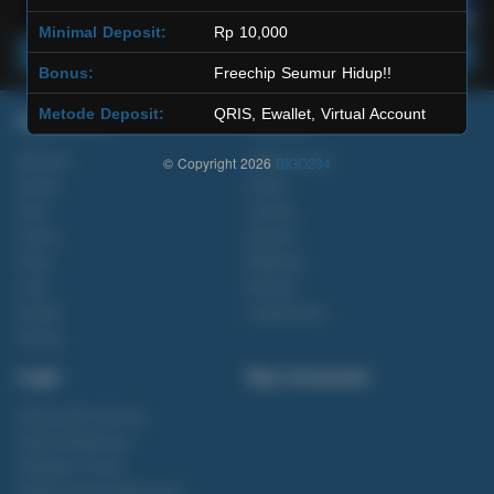
Minimal Deposit:
Rp 10,000
Main Lotto
Main Fishing
Bonus:
Freechip Seumur Hidup!!
Metode Deposit:
QRIS, Ewallet, Virtual Account
Quick Links
BIGO234
Beranda
Tentang Kami
© Copyright 2026
BIGO234
Sports+
Footer
Slots
Contact
Casino
Deposit
Poker
Withdraw
Lotto
Referral
Arcade
Leaderboard
Fishing
Legal
Stay Connected
Responsible Gaming
Syarat &Ketentuan
Kebijakan Privasi
Referral Syarat &Ketentuan