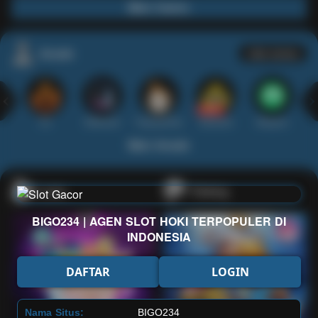
Main Casino
Arcade
Lihat semua
Hot
IDNArcade
PragmaticPlay
Askmeslot
Minigame
Mi
Main Arcade
Lotto
Fishing
BIGO234 | AGEN SLOT HOKI TERPOPULER DI
INDONESIA
DAFTAR
LOGIN
Nama Situs:
BIGO234