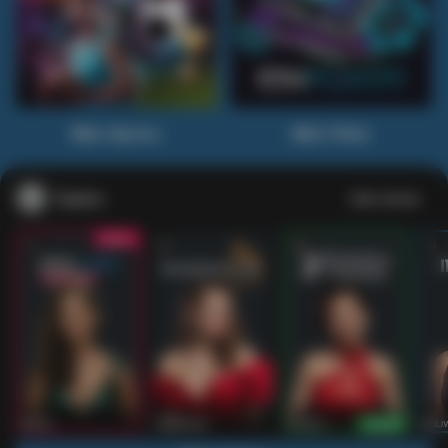
Main Sports+
Main Poker
Casino
Lihat semua
53
201
267
53
IDNLIVE
PragmaticPlay
Evolution
IDNLI