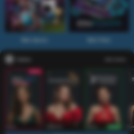
Main Sports+
Main Poker
Casino
Lihat semua
53
201
267
53
IDNLIVE
PragmaticPlay
Evolution
IDNLI