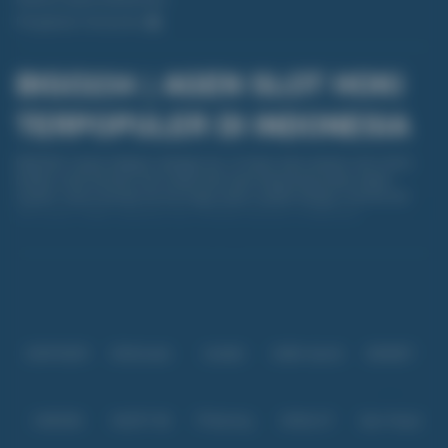
Pengaduan Konsumen
BIGO234 | AGEN SLOT HOKI
TERPOPULER DI INDONESIA
BIGO234 masuk kategori sebagai top 10 besar situs pelopor slot online
terbaik untuk bermain slot modal kecil bisa berpeluang besar dapat
maxwin. karna winrate rtp live tinggi selalu update dengan minimal bet
200 perak. Daftar sekarang dan mulailah bermain di BIGO234.
Baca lebih
Partner
IDNPOKER
IDNArcade
UboBet
SABA Sports
SBOBET
CMD368
NSOFT 88
TFGaming
IDNSLOT
Spin Royal