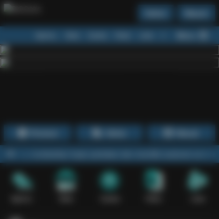
Daftar
Masuk
Menu
Beranda
Sports+
Slots
Casino
Poker
Lotto
Arcade
Fishing
1
2
3
4
5
6
7
8
9
10
11
12
13
14
15
Promosi
Daftar
Masuk
 memberikan hujan perkalian dan memiliki customer service yang rama
Sports+
Slots
Casino
Poker
Lotto