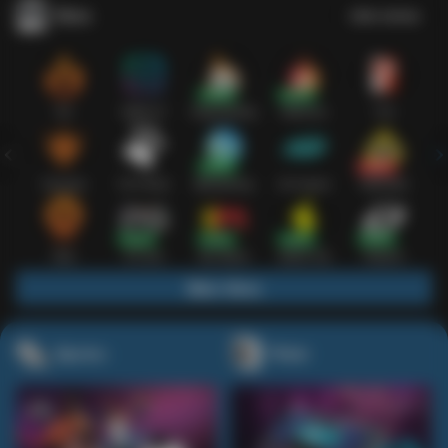
Slots
Lihat semua
Hot
IDNSLOT
PragmaticPlay
Habanero
TTG
Exclusive
Fat Panda
Microgaming
5G Games
Askmeslot
New
PG Soft
Slot Mania
Nolimit City
Playtech
Main Slots
Sports+
Poker