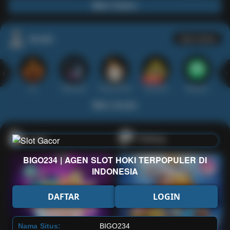
Main Casino
Arcade
Lihat semua
Hot
IDNArcade
PragmaticPlay
Askmeslot
Minigame
Mi
Main Arcade
Lotto
Fishing
BIGO234 | AGEN SLOT HOKI TERPOPULER DI
INDONESIA
DAFTAR
LOGIN
Nama Situs:
BIGO234