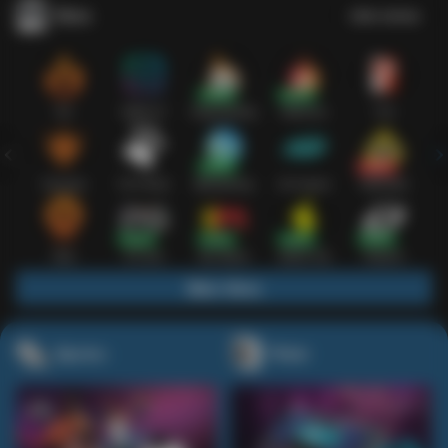
Slots
Lihat semua
Hot
IDNSLOT
PragmaticPlay
Habanero
TTG
Exclusive
Fat Panda
Microgaming
5G Games
Askmeslot
New
PG Soft
Slot Mania
Nolimit City
Playtech
Main Slots
Sports+
Poker