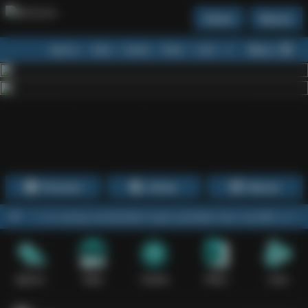
Daftar
Masuk
Menu
Beranda
Sports+
Slots
Casino
Poker
Lotto
Arcade
Fishing
1
2
3
4
5
6
7
8
9
10
11
12
13
14
15
Promosi
Daftar
Masuk
arena sering memberikan hujan perkalian dan memiliki customer servi
Sports+
Slots
Casino
Poker
Lotto