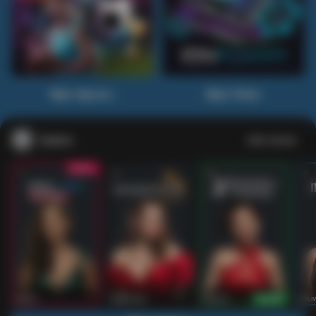
Main Sports+
Main Poker
Casino
Lihat semua
53
201
267
53
IDNLIVE
PragmaticPlay
Evolution
IDNLI