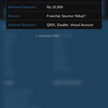
Minimal Deposit:
Rp 10,000
Main Lotto
Main Fishing
Bonus:
Freechip Seumur Hidup!!
Metode Deposit:
QRIS, Ewallet, Virtual Account
Quick Links
BIGO234
Beranda
Tentang Kami
© Copyright 2026
BIGO234
Sports+
Footer
Slots
Contact
Casino
Deposit
Poker
Withdraw
Lotto
Referral
Arcade
Leaderboard
Fishing
Legal
Stay Connected
Responsible Gaming
Syarat &Ketentuan
Kebijakan Privasi
Referral Syarat &Ketentuan